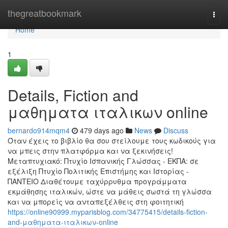
Home
thegreatbookmark
Togg
navi
Home
1
Details, Fiction and
μαθηματα ιταλικων online
bernardo914mqm4
479 days ago
News
Discuss
Όταν έχεις το βιβλίο θα σου στείλουμε τους κωδικούς για
να μπεις στην πλατφόρμα και να ξεκινήσεις!
Μεταπτυχιακό: Πτυχίο Ισπανικής Γλώσσας - ΕΚΠΑ: σε
εξέλιξη Πτυχίο Πολιτικής Επιστήμης και Ιστορίας -
ΠΑΝΤΕΙΟ Διαθέτουμε ταχύρρυθμα προγράμματα
εκμάθησης ιταλικών, ώστε να μάθεις σωστά τη γλώσσα
και να μπορείς να ανταπεξέλθεις στη φοιτητική
https://online90999.myparisblog.com/34775415/details-fiction-
and-μαθηματα-ιταλικων-online