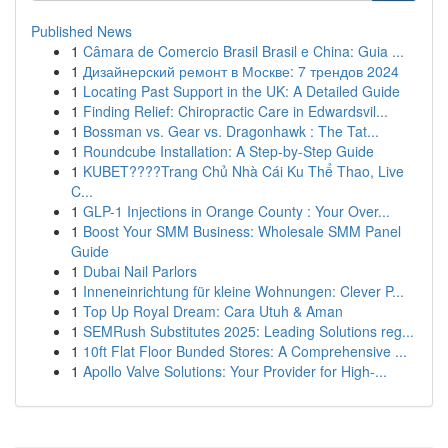
Published News
1
Câmara de Comercio Brasil Brasil e China: Guia ...
1
Дизайнерский ремонт в Москве: 7 трендов 2024
1
Locating Past Support in the UK: A Detailed Guide
1
Finding Relief: Chiropractic Care in Edwardsvil...
1
Bossman vs. Gear vs. Dragonhawk : The Tat...
1
Roundcube Installation: A Step-by-Step Guide
1
KUBET????️Trang Chủ Nhà Cái Ku Thể Thao, Live
C...
1
GLP-1 Injections in Orange County : Your Over...
1
Boost Your SMM Business: Wholesale SMM Panel
Guide
1
Dubai Nail Parlors
1
Inneneinrichtung für kleine Wohnungen: Clever P...
1
Top Up Royal Dream: Cara Utuh & Aman
1
SEMRush Substitutes 2025: Leading Solutions reg...
1
10ft Flat Floor Bunded Stores: A Comprehensive ...
1
Apollo Valve Solutions: Your Provider for High-...