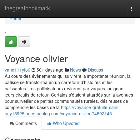
Home
thegreatbookmark
Togg
navi
Home
1
Voyance olivier
vanq111yto6
501 days ago
News
Discuss
Au cours des évènements qui suivirent la importante réunion, la
bâtisse se transforma en un carrefour d’histoires et les
naissantes. Les pollinisateurs revinrent par vagues, peignant
leurs circuits de retour. Certains s’étaient attardés sur la avenues
pour surveiller de petites communautés rurales, désireuses de
comprendre les bases de la
https://voyance-gratuite-sans-
pay15925.onesmablog.com/voyance-olivier-74592145
Comments
Who Upvoted
Comments