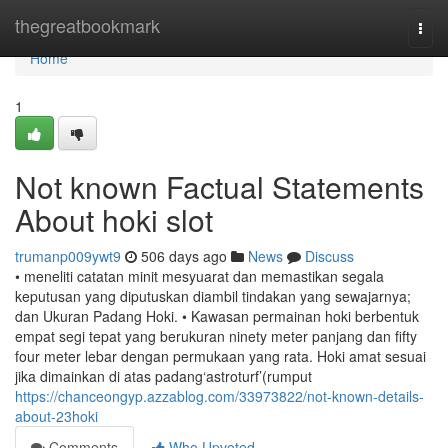
Home
thegreatbookmark
Togg
navi
Home
1
Not known Factual Statements
About hoki slot
trumanp009ywt9
506 days ago
News
Discuss
• meneliti catatan minit mesyuarat dan memastikan segala
keputusan yang diputuskan diambil tindakan yang sewajarnya;
dan Ukuran Padang Hoki. • Kawasan permainan hoki berbentuk
empat segi tepat yang berukuran ninety meter panjang dan fifty
four meter lebar dengan permukaan yang rata. Hoki amat sesuai
jika dimainkan di atas padang‘astroturf’(rumput
https://chanceongyp.azzablog.com/33973822/not-known-details-
about-23hoki
Comments
Who Upvoted