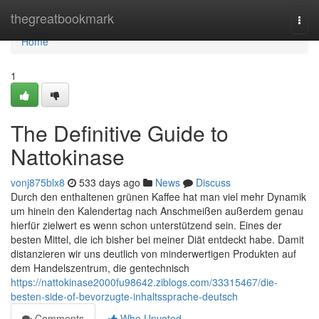
Home
thegreatbookmark
Togg
navi
Home
1
The Definitive Guide to
Nattokinase
vonj875blx8
533 days ago
News
Discuss
Durch den enthaltenen grünen Kaffee hat man viel mehr Dynamik
um hinein den Kalendertag nach Anschmeißen außerdem genau
hierfür zielwert es wenn schon unterstützend sein. Eines der
besten Mittel, die ich bisher bei meiner Diät entdeckt habe. Damit
distanzieren wir uns deutlich von minderwertigen Produkten auf
dem Handelszentrum, die gentechnisch
https://nattokinase2000fu98642.ziblogs.com/33315467/die-
besten-side-of-bevorzugte-inhaltssprache-deutsch
Comments
Who Upvoted