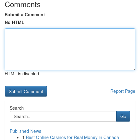
Comments
Submit a Comment
No HTML
HTML is disabled
Report Page
Search
Go
Published News
1
Best Online Casinos for Real Money in Canada