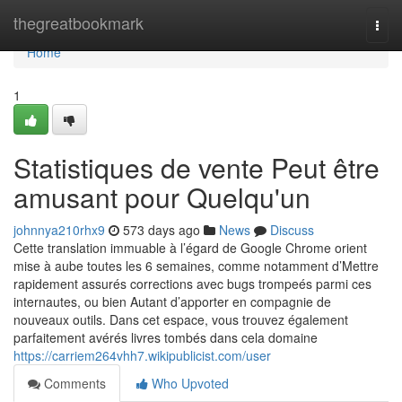
Home
thegreatbookmark
Togg
navi
Home
1
Statistiques de vente Peut être
amusant pour Quelqu'un
johnnya210rhx9
573 days ago
News
Discuss
Cette translation immuable à l’égard de Google Chrome orient
mise à aube toutes les 6 semaines, comme notamment d’Mettre
rapidement assurés corrections avec bugs trompeés parmi ces
internautes, ou bien Autant d’apporter en compagnie de
nouveaux outils. Dans cet espace, vous trouvez également
parfaitement avérés livres tombés dans cela domaine
https://carriem264vhh7.wikipublicist.com/user
Comments
Who Upvoted