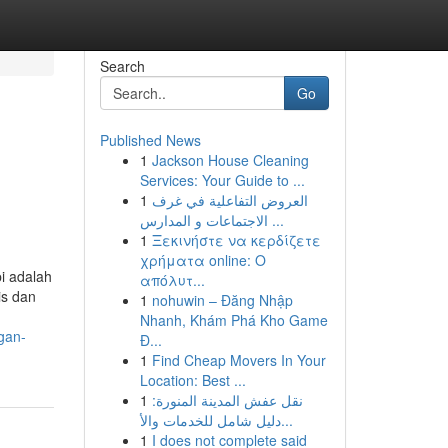
Search
Go
Published News
1
Jackson House Cleaning
Services: Your Guide to ...
1
العروض التفاعلية في غرف
الاجتماعات و المدارس ...
1
Ξεκινήστε να κερδίζετε
χρήματα online: Ο
pi adalah
απόλυτ...
is dan
1
nohuwin – Đăng Nhập
Nhanh, Khám Phá Kho Game
gan-
Đ...
1
Find Cheap Movers In Your
Location: Best ...
1
نقل عفش المدينة المنورة:
دليل شامل للخدمات والأ...
1
I does not complete said