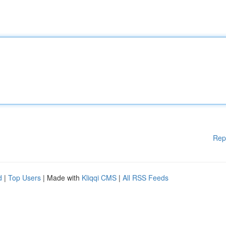
Rep
d
|
Top Users
| Made with
Kliqqi CMS
|
All RSS Feeds