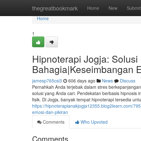
Home
thegreatbookmark
Home
New
Submit
Home
1
Hipnoterapi Jogja: Solusi
Bahagia|Keseimbangan E
jamesp765csi3
606 days ago
News
Discuss
Pernahkah Anda terjebak dalam stres berkepanjangan, rut
solusi yang Anda cari. Pendekatan berbasis hipnosis 
fisik. Di Jogja, banyak tempat hipnoterapi tersedia un
https://hipnoterapianakjogja12355.blog2learn.com/79
emosi-dan-pikiran
Comments
Who Upvoted
Comments