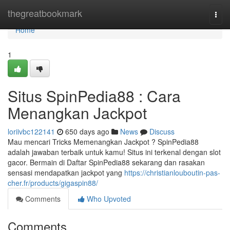
Home
thegreatbookmark
Togg
navi
Home
1
Situs SpinPedia88 : Cara
Menangkan Jackpot
loriivbc122141
650 days ago
News
Discuss
Mau mencari Tricks Memenangkan Jackpot ? SpinPedia88
adalah jawaban terbaik untuk kamu! Situs ini terkenal dengan slot
gacor. Bermain di Daftar SpinPedia88 sekarang dan rasakan
sensasi mendapatkan jackpot yang
https://christianlouboutin-pas-
cher.fr/products/gigaspin88/
Comments
Who Upvoted
Comments